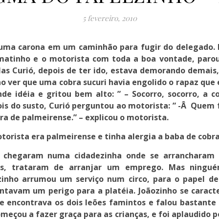
5 fevereiro, 2010
uma carona em um caminhão para fugir do delegado. D
matinho e o motorista com toda a boa vontade, parou
as Curió, depois de ter ido, estava demorando demais,
o ver que uma cobra sucuri havia engolido o rapaz que
de idéia e gritou bem alto: ” – Socorro, socorro, a c
is do susto, Curió perguntou ao motorista: ” -Â Quem f
ra de palmeirense.” – explicou o motorista.
otorista era palmeirense e tinha alergia a baba de cobra
a, chegaram numa cidadezinha onde se arrancharam 
os, trataram de arranjar um emprego. Mas ningué
ozinho arrumou um serviço num circo, para o papel de
tavam um perigo para a platéia. Joãozinho se caracte
se encontrava os dois leões famintos e falou bastante 
omeçou a fazer graça para as crianças, e foi aplaudido