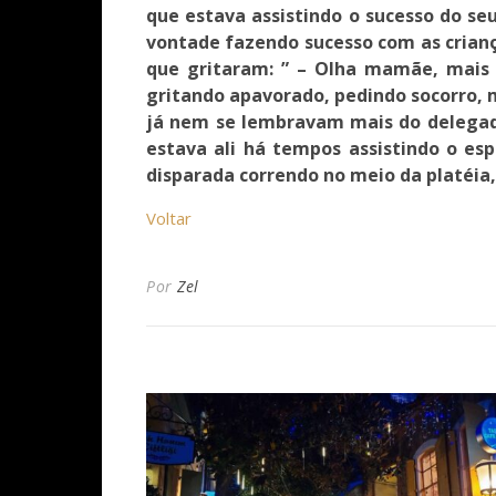
que estava assistindo o sucesso do se
vontade fazendo sucesso com as criança
que gritaram: ” – Olha mamãe, mais
gritando apavorado, pedindo socorro, m
já nem se lembravam mais do delegado,
estava ali há tempos assistindo o e
disparada correndo no meio da platéia,
Voltar
Por
Zel