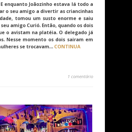
 E enquanto Joãozinho estava lá todo a
r o seu amigo a divertir as criancinhas
rdade, tomou um susto enorme e saiu
 seu amigo Curió. Então, quando os dois
ue o avistam na platéia. O delegado já
los. Nesse momento os dois sairam em
s mulheres se trocavam…
CONTINUA
1 comentário