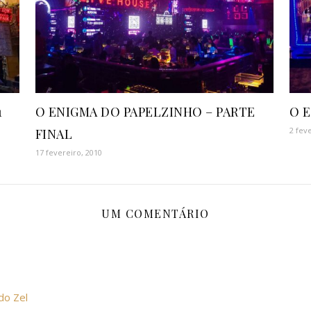
1
O ENIGMA DO PAPELZINHO – PARTE
O E
2 fev
FINAL
17 fevereiro, 2010
UM COMENTÁRIO
do Zel