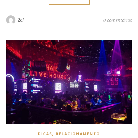
Zel
0 comentários
,
DICAS
RELACIONAMENTO