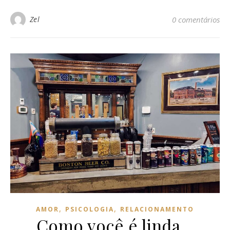
Zel
0 comentários
,
,
AMOR
PSICOLOGIA
RELACIONAMENTO
Como você é linda…