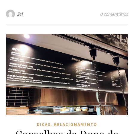
Zel
0 comentários
,
DICAS
RELACIONAMENTO
Conselhos do Dono do