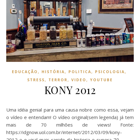
,
,
,
,
EDUCAÇÃO
HISTÓRIA
POLITICA
PSICOLOGIA
,
,
,
STRESS
TERROR
VIDEO
YOUTUBE
KONY 2012
Uma idéia genial para uma causa nobre como essa, vejam
o vídeo e entendam! O vídeo original(sem legenda) já tem
mais de 70 milhões de views! Fonte:
https://idgnow.uol.com.br/internet/2012/03/09/kony-
2012-e-o-viral-mais-rapido-da-historia-e-supera-70-