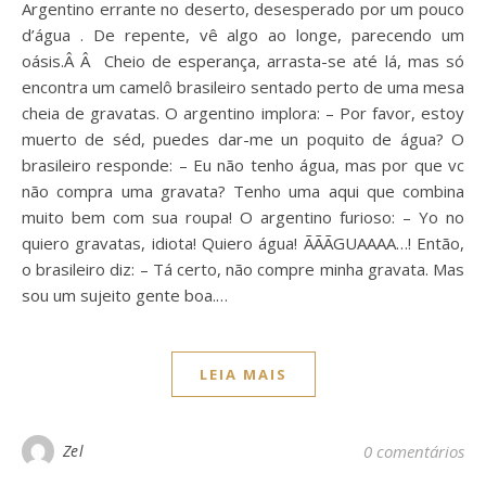
Argentino errante no deserto, desesperado por um pouco
d’água . De repente, vê algo ao longe, parecendo um
oásis.Â Â Cheio de esperança, arrasta-se até lá, mas só
encontra um camelô brasileiro sentado perto de uma mesa
cheia de gravatas. O argentino implora: – Por favor, estoy
muerto de séd, puedes dar-me un poquito de água? O
brasileiro responde: – Eu não tenho água, mas por que vc
não compra uma gravata? Tenho uma aqui que combina
muito bem com sua roupa! O argentino furioso: – Yo no
quiero gravatas, idiota! Quiero água! ÃÃÃGUAAAA…! Então,
o brasileiro diz: – Tá certo, não compre minha gravata. Mas
sou um sujeito gente boa.…
LEIA MAIS
Zel
0 comentários