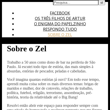
FACEBOOK
OS TRÊS FILHOS DE ARTUR
O ENIGMA DO PAPELZINHO
RESPONDO TUDO
SOBRE O ZEL
Sobre o Zel
Trabalho a 50 anos como dono de bar na periferia de São
Paulo. Já escutei todo tipo de estória, das mais simples à
absurdas, estórias de pescador, peladas e cabeludas.
Você imagina quantas estórias já ouvi? Em todo esse tempo,
aprendi muita coisa sobre os mais diversos temas: brigas de
maridos e mulher, dor de cotovelo, relações de trabalho,
política, futebol, religião, terrorismo, assombração, pré-
história, teoria da relatividade até o Big Bang!
Resolvi então abrir este espaço para responder sempre com
uma pitada de humor toda e qualquer pergunta que me fizeres.