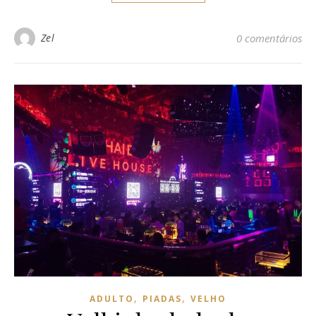
Zel
0 comentários
,
,
ADULTO
PIADAS
VELHO