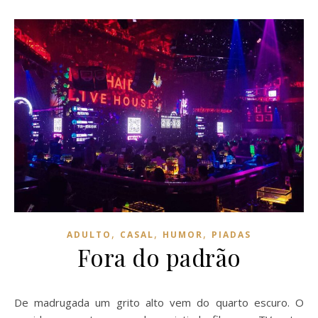
,
,
,
ADULTO
CASAL
HUMOR
PIADAS
Fora do padrão
De madrugada um grito alto vem do quarto escuro. O