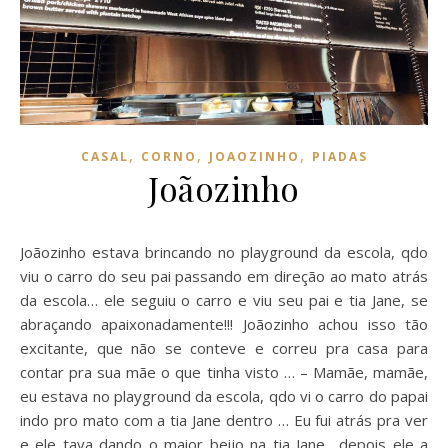
,
,
,
CASAL
CORNO
JOAOZINHO
PIADAS
Joãozinho
Joãozinho estava brincando no playground da escola, qdo
viu o carro do seu pai passando em direção ao mato atrás
da escola… ele seguiu o carro e viu seu pai e tia Jane, se
abraçando apaixonadamente!!! Joãozinho achou isso tão
excitante, que não se conteve e correu pra casa para
contar pra sua mãe o que tinha visto … – Mamãe, mamãe,
eu estava no playground da escola, qdo vi o carro do papai
indo pro mato com a tia Jane dentro … Eu fui atrás pra ver
e ele tava dando o maior beijo na tia Jane….depois ele a