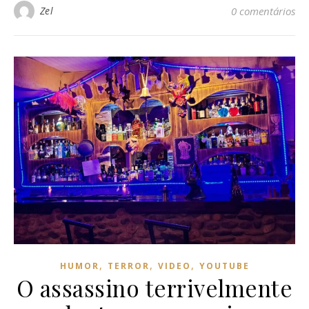
Zel
0 comentários
,
,
,
HUMOR
TERROR
VIDEO
YOUTUBE
O assassino terrivelmente