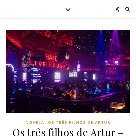
,
NOVELA
OS TRÊS FILHOS DE ARTUR
Os três filhos de Artur –