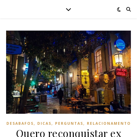
,
,
,
DESABAFOS
DICAS
PERGUNTAS
RELACIONAMENTO
Quero reconquistar ex