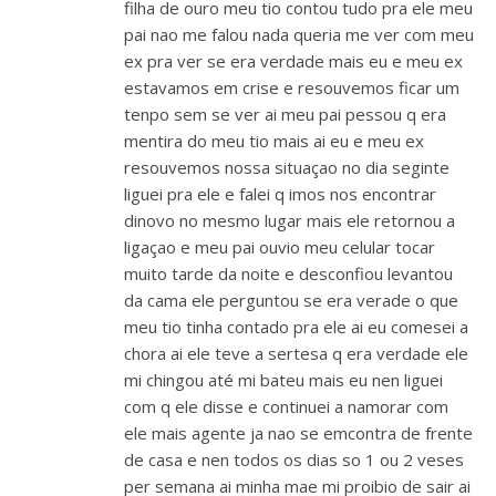
filha de ouro meu tio contou tudo pra ele meu
pai nao me falou nada queria me ver com meu
ex pra ver se era verdade mais eu e meu ex
estavamos em crise e resouvemos ficar um
tenpo sem se ver ai meu pai pessou q era
mentira do meu tio mais ai eu e meu ex
resouvemos nossa situaçao no dia seginte
liguei pra ele e falei q imos nos encontrar
dinovo no mesmo lugar mais ele retornou a
ligaçao e meu pai ouvio meu celular tocar
muito tarde da noite e desconfiou levantou
da cama ele perguntou se era verade o que
meu tio tinha contado pra ele ai eu comesei a
chora ai ele teve a sertesa q era verdade ele
mi chingou até mi bateu mais eu nen liguei
com q ele disse e continuei a namorar com
ele mais agente ja nao se emcontra de frente
de casa e nen todos os dias so 1 ou 2 veses
per semana ai minha mae mi proibio de sair ai