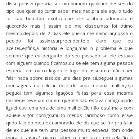
disso,pensei que iria ser um homem qualquer desses do
tipo que quer só curtir sabe? mas não,pra ele aquilo tudo
foi tão bom,tão exótico,que ele acabou adorando e
querendo mais ( assim ele me disse),mas foi ótimo
mesmo.depois de 2 dias ele queria me namorar,nossa o
pedido foi assim,surpreendente,e claro que eu
aceitei..enfins,a historia é longa,mas o problema é que
sempre que eu pergunto do seu passado se ele estava
com alguem quando ficamos,ou se ele tem alguma pessoa
especial em outro lugar,ele foge do assunto,e não quer
falar nada sobre isso,de uns dias pra cá,peguei algumas
mensagens no celular dele de uma mesma mulher,eja
peguei tbm algumas ligações feitas para essa mesma
mulher,e teve um dia em que ele nao estava comigo,qndo
liguei ouvi uma voz de uma mulher.Ele não está mais com
aquele vigor comigo,muito menos carinhoso como era,e
qndo falo do meu ex namorado ele diz que se for pra falar
de ex que ele tem uma pessoa muito especial tbm onde
mora…e agora? quero saber o que fazer em relação á