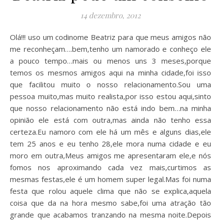
14 dezembro, 2012
Olá!!! uso um codinome Beatriz para que meus amigos não
me reconheçam….bem,tenho um namorado e conheço ele
a pouco tempo…mais ou menos uns 3 meses,porque
temos os mesmos amigos aqui na minha cidade,foi isso
que facilitou muito o nosso relacionamento.Sou uma
pessoa muito,mas muito realista,por isso estou aqui,sinto
que nosso relacionamento não está indo bem…na minha
opinião ele está com outra,mas ainda não tenho essa
certeza.Eu namoro com ele há um mês e alguns dias,ele
tem 25 anos e eu tenho 28,ele mora numa cidade e eu
moro em outra,Meus amigos me apresentaram ele,e nós
fomos nos aproximando cada vez mais,curtimos as
mesmas festas,ele é um homem super legal.Mas foi numa
festa que rolou aquele clima que não se explica,aquela
coisa que da na hora mesmo sabe,foi uma atração tão
grande que acabamos tranzando na mesma noite.Depois