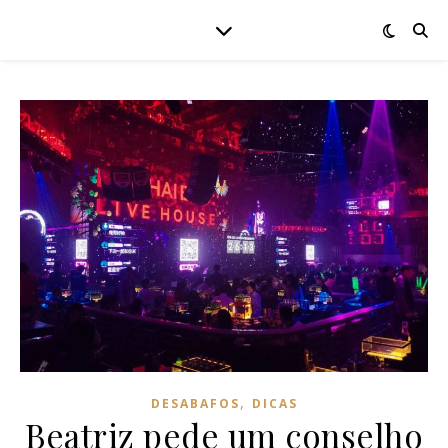
,
DESABAFOS
DICAS
Beatriz pede um conselho