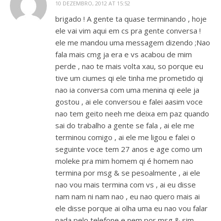
10 DEZEMBRO, 2012 AT 15:52
brigado ! A gente ta quase terminando , hoje
ele vai vim aqui em cs pra gente conversa !
ele me mandou uma messagem dizendo ;Nao
fala mais cmg ja era e vs acabou de mim
perde , nao te mais volta xau, so porque eu
tive um ciumes qi ele tinha me prometido qi
nao ia conversa com uma menina qi eele ja
gostou , ai ele conversou e falei aasim voce
nao tem geito neeh me deixa em paz quando
sai do trabalho a gente se fala , ai ele me
terminou comigo , ai ele me ligou e falei o
seguinte voce tem 27 anos e age como um
moleke pra mim homem qi é homem nao
termina por msg & se pesoalmente , ai ele
nao vou mais termina com vs , ai eu disse
nam nam ni nam nao , eu nao quero mais ai
ele disse porque ai olha uma eu nao vou falar
nada pelo telefone e nem por msg & sim