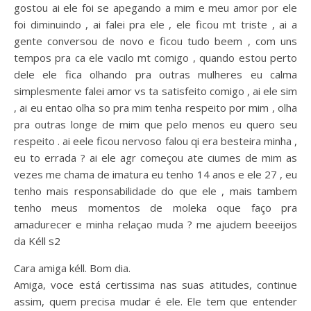
gostou ai ele foi se apegando a mim e meu amor por ele
foi diminuindo , ai falei pra ele , ele ficou mt triste , ai a
gente conversou de novo e ficou tudo beem , com uns
tempos pra ca ele vacilo mt comigo , quando estou perto
dele ele fica olhando pra outras mulheres eu calma
simplesmente falei amor vs ta satisfeito comigo , ai ele sim
, ai eu entao olha so pra mim tenha respeito por mim , olha
pra outras longe de mim que pelo menos eu quero seu
respeito . ai eele ficou nervoso falou qi era besteira minha ,
eu to errada ? ai ele agr começou ate ciumes de mim as
vezes me chama de imatura eu tenho 14 anos e ele 27 , eu
tenho mais responsabilidade do que ele , mais tambem
tenho meus momentos de moleka oque faço pra
amadurecer e minha relaçao muda ? me ajudem beeeijos
da Kéll s2
Cara amiga kéll. Bom dia.
Amiga, voce está certissima nas suas atitudes, continue
assim, quem precisa mudar é ele. Ele tem que entender