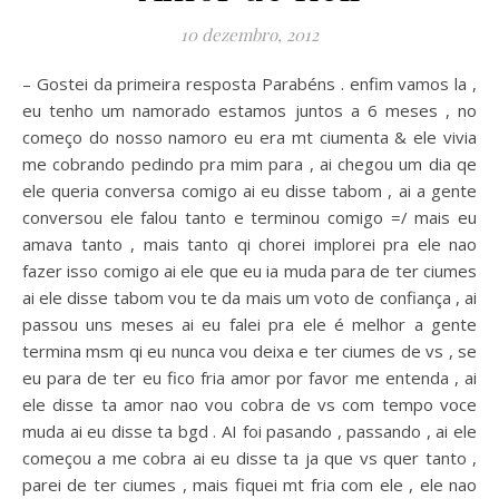
10 dezembro, 2012
– Gostei da primeira resposta Parabéns . enfim vamos la ,
eu tenho um namorado estamos juntos a 6 meses , no
começo do nosso namoro eu era mt ciumenta & ele vivia
me cobrando pedindo pra mim para , ai chegou um dia qe
ele queria conversa comigo ai eu disse tabom , ai a gente
conversou ele falou tanto e terminou comigo =/ mais eu
amava tanto , mais tanto qi chorei implorei pra ele nao
fazer isso comigo ai ele que eu ia muda para de ter ciumes
ai ele disse tabom vou te da mais um voto de confiança , ai
passou uns meses ai eu falei pra ele é melhor a gente
termina msm qi eu nunca vou deixa e ter ciumes de vs , se
eu para de ter eu fico fria amor por favor me entenda , ai
ele disse ta amor nao vou cobra de vs com tempo voce
muda ai eu disse ta bgd . AI foi pasando , passando , ai ele
começou a me cobra ai eu disse ta ja que vs quer tanto ,
parei de ter ciumes , mais fiquei mt fria com ele , ele nao