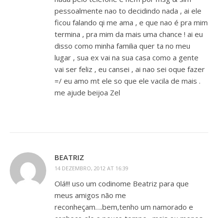
pessoalmente nao to decidindo nada , ai ele
ficou falando qi me ama , e que nao é pra mim
termina , pra mim da mais uma chance ! ai eu
disso como minha familia quer ta no meu
lugar , sua ex vai na sua casa como a gente
vai ser feliz , eu cansei , ai nao sei oque fazer
=/ eu amo mt ele so que ele vacila de mais .
me ajude beijoa Zel
BEATRIZ
14 DEZEMBRO, 2012 AT 16:39
Olá!!! uso um codinome Beatriz para que
meus amigos não me
reconheçam….bem,tenho um namorado e