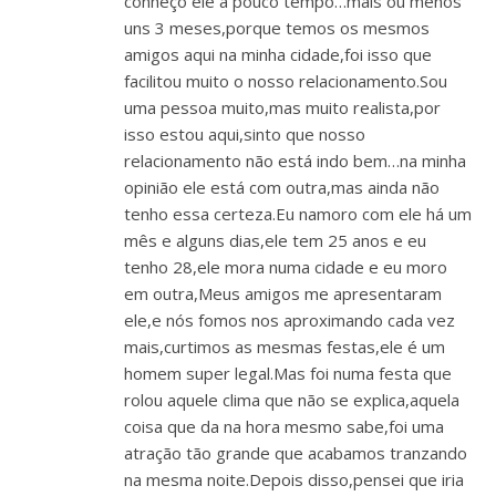
conheço ele a pouco tempo…mais ou menos
uns 3 meses,porque temos os mesmos
amigos aqui na minha cidade,foi isso que
facilitou muito o nosso relacionamento.Sou
uma pessoa muito,mas muito realista,por
isso estou aqui,sinto que nosso
relacionamento não está indo bem…na minha
opinião ele está com outra,mas ainda não
tenho essa certeza.Eu namoro com ele há um
mês e alguns dias,ele tem 25 anos e eu
tenho 28,ele mora numa cidade e eu moro
em outra,Meus amigos me apresentaram
ele,e nós fomos nos aproximando cada vez
mais,curtimos as mesmas festas,ele é um
homem super legal.Mas foi numa festa que
rolou aquele clima que não se explica,aquela
coisa que da na hora mesmo sabe,foi uma
atração tão grande que acabamos tranzando
na mesma noite.Depois disso,pensei que iria