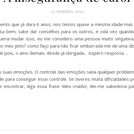
22 outubro, 2012
ento que já dura 6 anos, nos temos quase a mesma idade mas el
a bem, sabe dar conselhos para os outros, e oda vez quando b
queria mudar isso, eu me considero uma pessoa muito vingativ
e meu jeito? como faço para não ficar emburrada me de uma dica
le pois, o amo demais. desde já obrigada… espero resposta….
as suas emoções. O controle das emoções sana qualquer problema 
e para conseguir esse controle. Se tiveres muita dificuldades 
e encontrar, diga essa frase: Meu criador, dei-me sabedoria pa