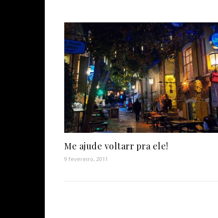
Me ajude voltarr pra ele!
9 fevereiro, 2011