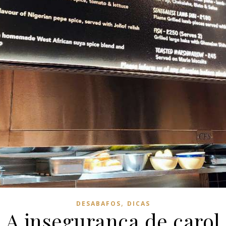
,
DESABAFOS
DICAS
A insegurança de carol