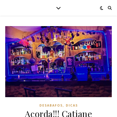
,
DESABAFOS
DICAS
Acorda!!! Catiane