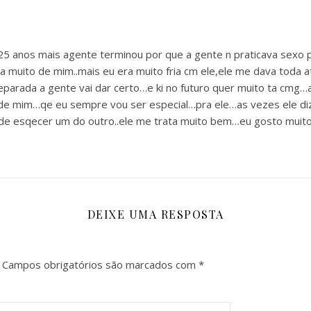
anos mais agente terminou por que a gente n praticava sexo p
a muito de mim..mais eu era muito fria cm ele,ele me dava toda a
eparada a gente vai dar certo…e ki no futuro quer muito ta cmg
 de mim…qe eu sempre vou ser especial…pra ele…as vezes ele diz 
pode esqecer um do outro..ele me trata muito bem…eu gosto muito
DEIXE UMA RESPOSTA
Campos obrigatórios são marcados com
*