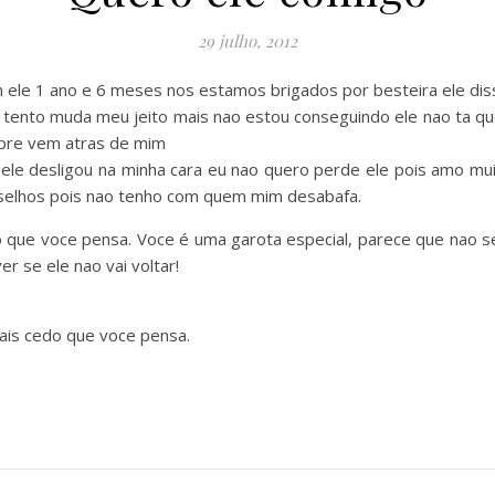
29 julho, 2012
le 1 ano e 6 meses nos estamos brigados por besteira ele disse
ta tento muda meu jeito mais nao estou conseguindo ele nao ta
mpre vem atras de mim
 ele desligou na minha cara eu nao quero perde ele pois amo muit
onselhos pois nao tenho com quem mim desabafa.
do que voce pensa. Voce é uma garota especial, parece que nao se
er se ele nao vai voltar!
mais cedo que voce pensa.