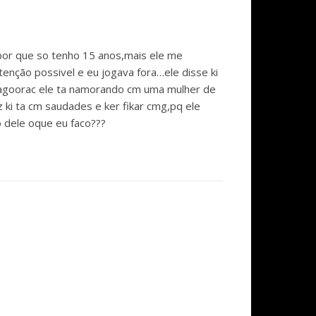
or que so tenho 15 anos,mais ele me
tenção possivel e eu jogava fora…ele disse ki
…agoorac ele ta namorando cm uma mulher de
ki ta cm saudades e ker fikar cmg,pq ele
 dele oque eu faco???