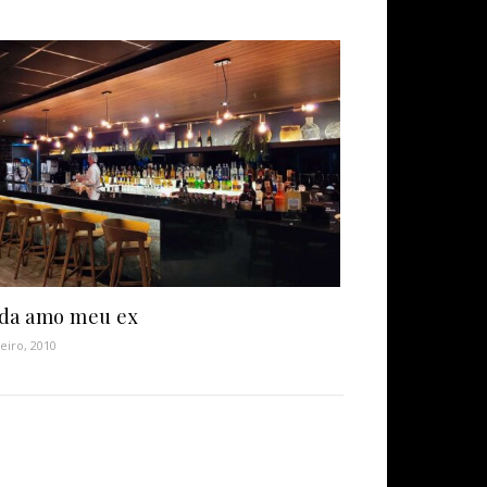
da amo meu ex
neiro, 2010