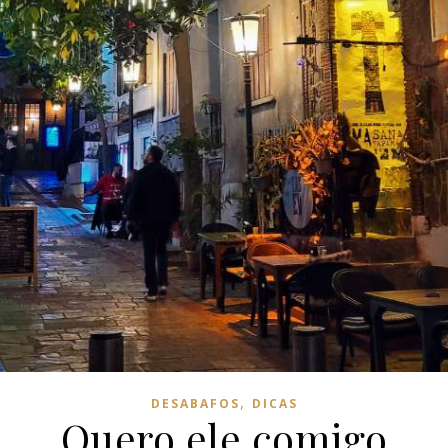
,
DESABAFOS
DICAS
Quero ele comigo