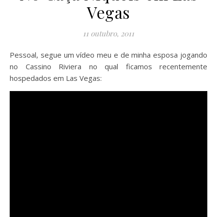
Vegas
11 outubro, 2011
Pessoal, segue um vídeo meu e de minha esposa jogando
no Cassino Riviera no qual ficamos recentemente
hospedados em Las Vegas: