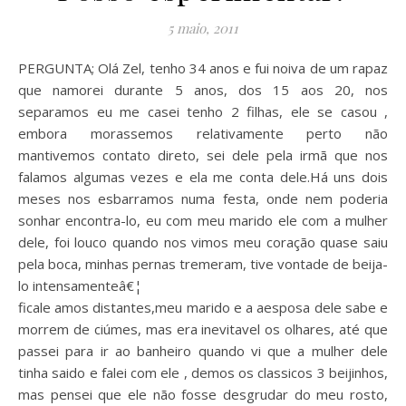
5 maio, 2011
PERGUNTA; Olá Zel, tenho 34 anos e fui noiva de um rapaz
que namorei durante 5 anos, dos 15 aos 20, nos
separamos eu me casei tenho 2 filhas, ele se casou ,
embora morassemos relativamente perto não
mantivemos contato direto, sei dele pela irmã que nos
falamos algumas vezes e ela me conta dele.Há uns dois
meses nos esbarramos numa festa, onde nem poderia
sonhar encontra-lo, eu com meu marido ele com a mulher
dele, foi louco quando nos vimos meu coração quase saiu
pela boca, minhas pernas tremeram, tive vontade de beija-
lo intensamenteâ€¦
ficale amos distantes,meu marido e a aesposa dele sabe e
morrem de ciúmes, mas era inevitavel os olhares, até que
passei para ir ao banheiro quando vi que a mulher dele
tinha saido e falei com ele , demos os classicos 3 beijinhos,
mas pensei que ele não fosse desgrudar do meu rosto,