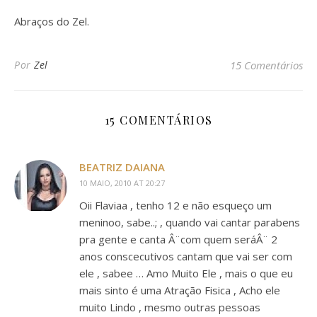
Abraços do Zel.
Por
Zel
15 Comentários
15 COMENTÁRIOS
BEATRIZ DAIANA
10 MAIO, 2010 AT 20:27
Oii Flaviaa , tenho 12 e não esqueço um
meninoo, sabe..; , quando vai cantar parabens
pra gente e canta Â¨com quem seráÂ¨ 2
anos conscecutivos cantam que vai ser com
ele , sabee … Amo Muito Ele , mais o que eu
mais sinto é uma Atração Fisica , Acho ele
muito Lindo , mesmo outras pessoas