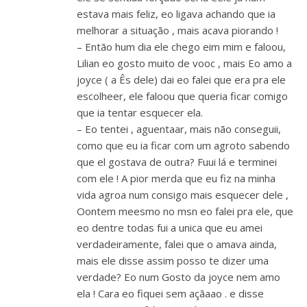
estava mais feliz, eo ligava achando que ia
melhorar a situação , mais acava piorando !
– Então hum dia ele chego eim mim e faloou,
Lilian eo gosto muito de vooc , mais Eo amo a
joyce ( a Ês dele) dai eo falei que era pra ele
escolheer, ele faloou que queria ficar comigo
que ia tentar esquecer ela.
– Eo tentei , aguentaar, mais não conseguii,
como que eu ia ficar com um agroto sabendo
que el gostava de outra? Fuui lá e terminei
com ele ! A pior merda que eu fiz na minha
vida agroa num consigo mais esquecer dele ,
Oontem meesmo no msn eo falei pra ele, que
eo dentre todas fui a unica que eu amei
verdadeiramente, falei que o amava ainda,
mais ele disse assim posso te dizer uma
verdade? Eo num Gosto da joyce nem amo
ela ! Cara eo fiquei sem açãaao . e disse