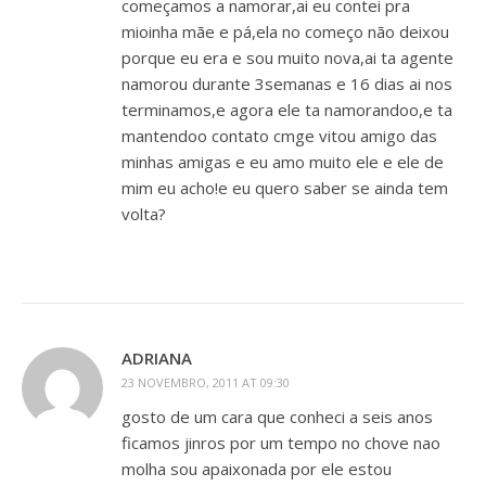
começamos a namorar,ai eu contei pra
mioinha mãe e pá,ela no começo não deixou
porque eu era e sou muito nova,ai ta agente
namorou durante 3semanas e 16 dias ai nos
terminamos,e agora ele ta namorandoo,e ta
mantendoo contato cmge vitou amigo das
minhas amigas e eu amo muito ele e ele de
mim eu acho!e eu quero saber se ainda tem
volta?
ADRIANA
23 NOVEMBRO, 2011 AT 09:30
gosto de um cara que conheci a seis anos
ficamos jinros por um tempo no chove nao
molha sou apaixonada por ele estou