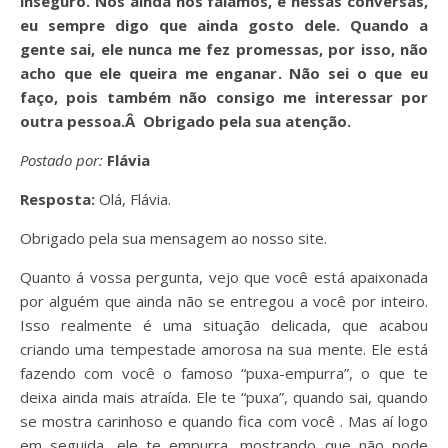
inseguro. Nós ainda nos falamos, e nessas conversas,
eu sempre digo que ainda gosto dele. Quando a
gente sai, ele nunca me fez promessas, por isso, não
acho que ele queira me enganar. Não sei o que eu
faço, pois também não consigo me interessar por
outra pessoa.Â Obrigado pela sua atenção.
Postado por:
Flávia
Resposta:
Olá, Flávia.
Obrigado pela sua mensagem ao nosso site.
Quanto á vossa pergunta, vejo que você está apaixonada
por alguém que ainda não se entregou a você por inteiro.
Isso realmente é uma situação delicada, que acabou
criando uma tempestade amorosa na sua mente. Ele está
fazendo com você o famoso “puxa-empurra”, o que te
deixa ainda mais atraída. Ele te “puxa”, quando sai, quando
se mostra carinhoso e quando fica com você . Mas aí logo
em seguida, ele te empurra, mostrando que não pode