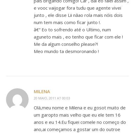
pais brigando comigo! Car , dai eo falei assim ,
e vooc vaijogar fora tudu que agente vivei
junto , ele disse Lii nãao rola mais nóis dois
num tem mais como ficar junto !.
â€“ Eo to sofrendo até o Ultimo, num
aguneto mais , eo tenho que ficar com ele !
Me da algum conselho please?!
Meo mundo ta desmoronando !
MILENA
20 MAIO, 2011 AT 00:03
Olá,meu nome e Milena e eu gosot muito de
um garopto mais velho que eu ele tem 16
anos e eu 14.Eu fiquei comele no começo do
ano,ai começamos a gostar um do outroe