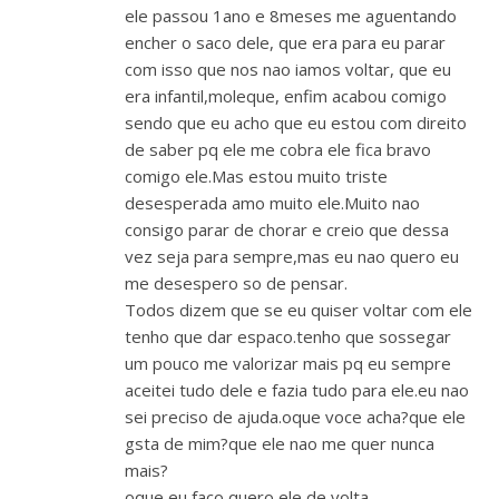
ele passou 1ano e 8meses me aguentando
encher o saco dele, que era para eu parar
com isso que nos nao iamos voltar, que eu
era infantil,moleque, enfim acabou comigo
sendo que eu acho que eu estou com direito
de saber pq ele me cobra ele fica bravo
comigo ele.Mas estou muito triste
desesperada amo muito ele.Muito nao
consigo parar de chorar e creio que dessa
vez seja para sempre,mas eu nao quero eu
me desespero so de pensar.
Todos dizem que se eu quiser voltar com ele
tenho que dar espaco.tenho que sossegar
um pouco me valorizar mais pq eu sempre
aceitei tudo dele e fazia tudo para ele.eu nao
sei preciso de ajuda.oque voce acha?que ele
gsta de mim?que ele nao me quer nunca
mais?
oque eu faco quero ele de volta