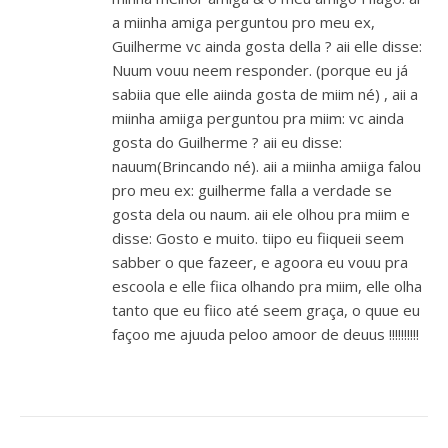
a miinha amiga perguntou pro meu ex,
Guilherme vc ainda gosta della ? aii elle disse:
Nuum vouu neem responder. (porque eu já
sabiia que elle aiinda gosta de miim né) , aii a
miinha amiiga perguntou pra miim: vc ainda
gosta do Guilherme ? aii eu disse:
nauum(Brincando né). aii a miinha amiiga falou
pro meu ex: guilherme falla a verdade se
gosta dela ou naum. aii ele olhou pra miim e
disse: Gosto e muito. tiipo eu fiiqueii seem
sabber o que fazeer, e agoora eu vouu pra
escoola e elle fiica olhando pra miim, elle olha
tanto que eu fiico até seem graça, o quue eu
façoo me ajuuda peloo amoor de deuus !!!!!!!!!!