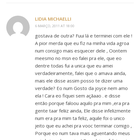
LIDIA MICHAELLI
6 MARÇO, 2011 AT 18:00
gostava de outra? Fuui lá e terminei com ele !
A pior merda que eu fiz na minha vida agroa
num consigo mais esquecer dele , Oontem
meesmo no msn eo falei pra ele, que eo
dentre todas fui a unica que eu amei
verdadeiramente, falei que o amava ainda,
mais ele disse assim posso te dizer uma
verdade? Eo num Gosto da joyce nem amo
ela ! Cara eo fiquei sem açãaao . e disse
então porque faloou aquilo pra mim ,era pra
gente taar feliiz ainda, Ele disse infelizmente
num era pra mim ta feliz, aquile foi o unico
jeito que eu achei pra vooc terminar comigo ,
Porque eo num tava mais aguentando meus