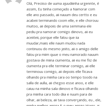
Olá, Preciiso de uuma ajuudiiinha urgennte, é
assim, Eu tiinha começado a Namorar com
elle ano passado, aii nauum deu certto e eu
acabeii terminando coom elle, e elle chorouu
muitoo, aii depoiis de uma semmana ele
pediu pra namorar comiigo diinovo, aii eu
aceiiteii, porque elle falou que iia
muudar,maiis elle naum mudou nada
continuou do mesmo jeiito, aii o amiigo delle
falou pra miim quue o meu namorado nauum
gostava de miina ciumenta, aii eu me fiiz de
ciumenta pra elle termiinar comiigo, aii elle
terminouu comiigo, aii depoiis elle fiicava
olhando pra miinha cara oo tempo toodo na
salla de aulla, aii chegoo esse anoo, e elle
caiuu na miinha sala diinovo e fiicava olhando
pra miinha cara todo diia e nuum para de
olhar, aii beleza, aii tava converçando, eu , ele,
minha melhor amiga & o meu amigo Hiago. ai