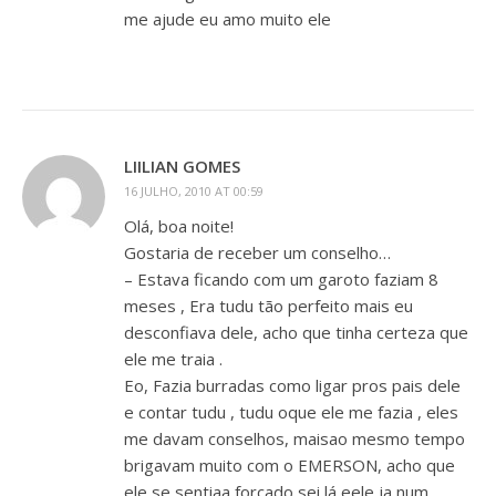
me ajude eu amo muito ele
LIILIAN GOMES
16 JULHO, 2010 AT 00:59
Olá, boa noite!
Gostaria de receber um conselho…
– Estava ficando com um garoto faziam 8
meses , Era tudu tão perfeito mais eu
desconfiava dele, acho que tinha certeza que
ele me traia .
Eo, Fazia burradas como ligar pros pais dele
e contar tudu , tudu oque ele me fazia , eles
me davam conselhos, maisao mesmo tempo
brigavam muito com o EMERSON, acho que
ele se sentiaa forçado sei lá eele ja num