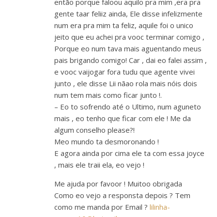
então porque faloou aquilo pra mim ,era pra
gente taar feliiz ainda, Ele disse infelizmente
num era pra mim ta feliz, aquile foi o unico
jeito que eu achei pra vooc terminar comigo ,
Porque eo num tava mais aguentando meus
pais brigando comigo! Car , dai eo falei assim ,
e vooc vaijogar fora tudu que agente vivei
junto , ele disse Lii nãao rola mais nóis dois
num tem mais como ficar junto !.
– Eo to sofrendo até o Ultimo, num aguneto
mais , eo tenho que ficar com ele ! Me da
algum conselho please?!
Meo mundo ta desmoronando !
E agora ainda por cima ele ta com essa joyce
, mais ele traii ela, eo vejo !
Me ajuda por favoor ! Muitoo obrigada
Como eo vejo a responsta depois ? Tem
como me manda por Email ?
lilinha-