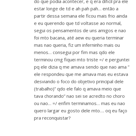
do que podia acontecer, e q era dificil pra ele
estar longe de td e ah pah pah… então a
partir dessa semana ele ficou mais frio ainda
e eu querendo que td voltasse ao normal,
segui os pensamentos de uns amigos e nao
foi mto bacana, até aew eu queria terminar
mas nao queria, fiz um inferninho mais ou
menos… consegui por fim mas qdo ele
terminou cmg fiquei mto triste =/ e perguntei
pq ele dizia q me amava sendo que nao ama ”
ele respondeu que me amava mas eu estava
desviando o foco do objetivo principal dele
(trabalho)” qdo ele falo q amava meio que
tava chorando” nao sei se acredto no choro
ou nao… =/ enfim terminamos… mas eu nao
quero largar eu gosto dele mto…. oq eu faço
pra reconquistar?