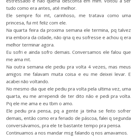
estressado e não queria desconta em mim. Voltou a ser
tudo como era antes, até melhor.
Ele sempre foi mt, carinhoso, me tratava como uma
princesa, fui mt feliz com ele.
Na quarta feira da proxima semana ele termina, pq talvez
iria embora da cidade, não qria q eu sofresse e achou q era
melhor terminar agora.
Eu sofri e ainda sofro demais. Conversamos ele falou que
me ama mt.
Na outra semana ele pediu pra volta 4 vezes, mas meus
amigos me falavam muita coisa e eu me deixei levar. E
acabei não voltando.
No mesmo dia que ele pediu pra volta pela ultima vez, uma
quarta, eu me arrependi de ter dito não e pedi pra volta.
Pq ele me ama e eu tbm o amo.
Ele pediu pra pensa, pq a gente ja tinha se feito sofrer
demais, então como era feriado de páscoa, falei q segunda
conversávamos, pra ele te bastante tempo pra pensa.
Continuamos a nos mandar msg falando q nos amavamos.