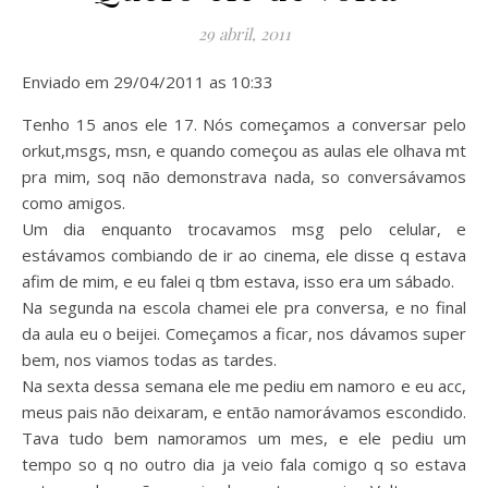
29 abril, 2011
Enviado em 29/04/2011 as 10:33
Tenho 15 anos ele 17. Nós começamos a conversar pelo
orkut,msgs, msn, e quando começou as aulas ele olhava mt
pra mim, soq não demonstrava nada, so conversávamos
como amigos.
Um dia enquanto trocavamos msg pelo celular, e
estávamos combiando de ir ao cinema, ele disse q estava
afim de mim, e eu falei q tbm estava, isso era um sábado.
Na segunda na escola chamei ele pra conversa, e no final
da aula eu o beijei. Começamos a ficar, nos dávamos super
bem, nos viamos todas as tardes.
Na sexta dessa semana ele me pediu em namoro e eu acc,
meus pais não deixaram, e então namorávamos escondido.
Tava tudo bem namoramos um mes, e ele pediu um
tempo so q no outro dia ja veio fala comigo q so estava