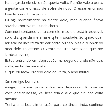
Na segunda ele diz q não queria volta. Pq não vale a pena,
a gente corre o risco de sofre de novo. Q esse amor não
tava fazendo bem pra ele.
Eu agi normalmente na frente dele, mas quando ficava
sozinha chorava mt, ainda choro.
Continuei tentando volta com ele, mas ele está irredutivel,
so q diz q ainda me ama e q tem saudade. So q não quer
arriscar na incerteza de dar certo ou não. Mas o subnick do
msn dele ta assim: O vento so traz vestigios que me
lembram vc (8).
Estou entrando em depressão, na segunda q ele não quis
volta, eu tentei me mata.
O que eu faço? Preciso dele de volta, o amo muito!
Cara amiga, bom dia.
Amiga, voce não pode entrar em depressão. Porque se
voce entrar nessa, vai ficar feia e aí é que ele nào volta
mesmo.
Tenha uma boa alimentação para continuar linda. continue