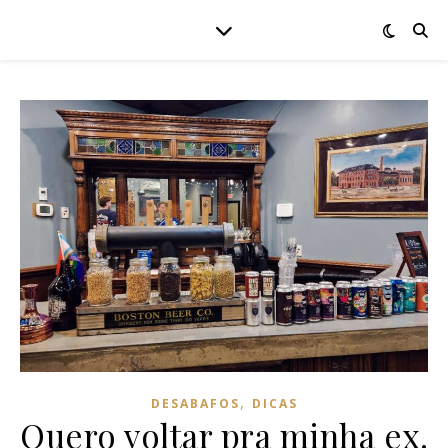
,
DESABAFOS
DICAS
Quero voltar pra minha ex.