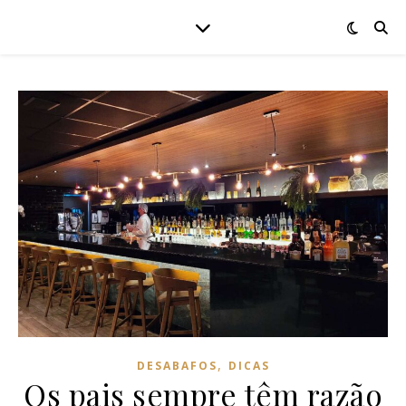
,
DESABAFOS
DICAS
Os pais sempre têm razão