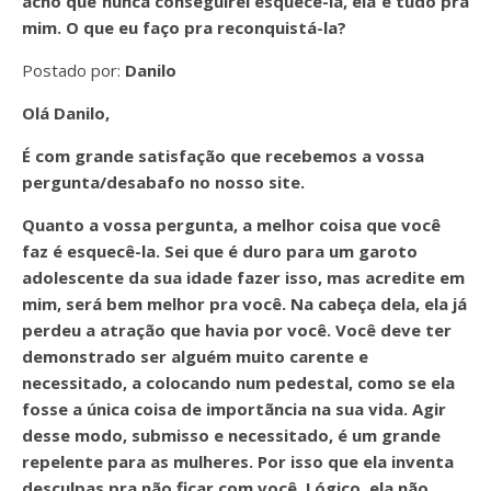
acho que nunca conseguirei esquecê-la, ela é tudo pra
mim. O que eu faço pra reconquistá-la?
Postado por:
Danilo
Olá Danilo,
É com grande satisfação que recebemos a vossa
pergunta/desabafo no nosso site.
Quanto a vossa pergunta, a melhor coisa que você
faz é esquecê-la. Sei que é duro para um garoto
adolescente da sua idade fazer isso, mas acredite em
mim, será bem melhor pra você. Na cabeça dela, ela já
perdeu a atração que havia por você. Você deve ter
demonstrado ser alguém muito carente e
necessitado, a colocando num pedestal, como se ela
fosse a única coisa de importãncia na sua vida. Agir
desse modo, submisso e necessitado, é um grande
repelente para as mulheres. Por isso que ela inventa
desculpas pra não ficar com você. Lógico, ela não