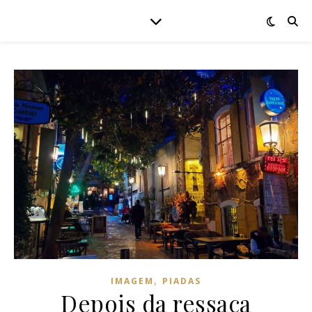
,
IMAGEM
PIADAS
Depois da ressaca