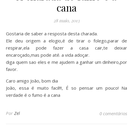
cana
28 maio, 2013
Gostaria de saber a resposta desta charada.
Ele deu origem a elogio,é de tirar o folego,parar de
respirar,ela pode fazer a casa cair,te deixar
encaroçado,mas pode até. a vida adoçar.
diga quem sao eles e me ajudem a ganhar um dinheiro,por
favor.
Caro amigo João, bom dia
João, essa é muito facil!!!, É so pensar um pouco! Na
verdade é o fumo é a cana
Por
Zel
0 comentários