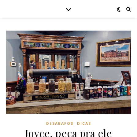
,
DESABAFOS
DICAS
Joyce, peça pra ele