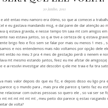
30 junho, 2011
té entao meu namoro era ótimo, so que ai comecei a trabalhar
cel e eu gastava mandando msg, e daí parei de dar atenção ao 
ava q estava gravida, e nesse tempo tm saia mt com amigos em
te nao estava juntos, so q ai tive a certeza de q estava grav
ente brigo feio e fico sem se falar por mais ou menos 1 mes , s
versamos e nos entendemos mais não voltamos por opção dele el
 mt então no meu 3 pra 4 mes de gestação perdi o nenem e nos 
lava mt mesmo estando juntos, feez eu me afstar de amigos(a) e
 e ai resolvi investigar ate descobri q ele me traia e fui tira sa
a mais valor depois do que eu fiz, e depois disso eu ligo pr
arece q o mundo para , mais pra ele parece q tanto faz eu esto
relacionar com outras pessoas so quero ele , so vai ser se for
 mt mt mt mt mt mt , meu peito doi parece q estao rasgando m
eitar de volta?