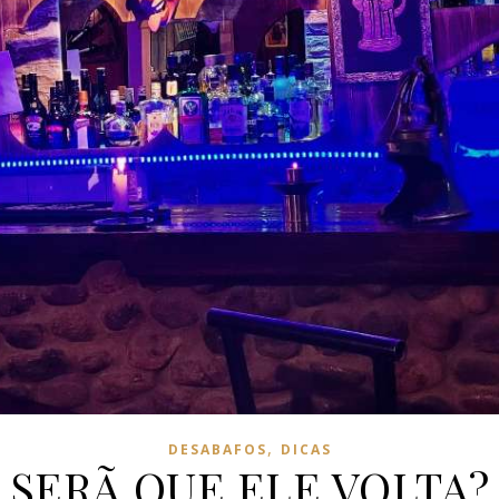
,
DESABAFOS
DICAS
SERÃ QUE ELE VOLTA?