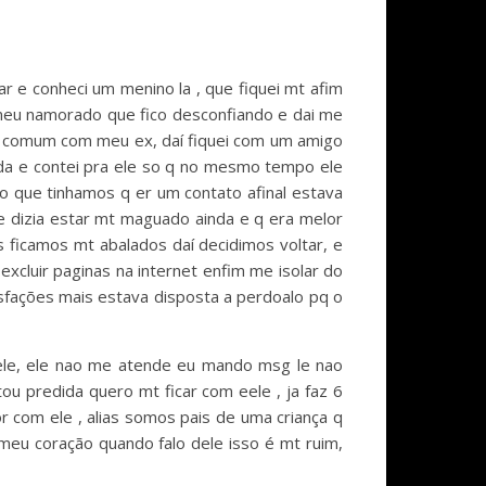
 e conheci um menino la , que fiquei mt afim
meu namorado que fico desconfiando e dai me
 comum com meu ex, daí fiquei com um amigo
ida e contei pra ele so q no mesmo tempo ele
o que tinhamos q er um contato afinal estava
e dizia estar mt maguado ainda e q era melor
ficamos mt abalados daí decidimos voltar, e
xcluir paginas na internet enfim me isolar do
tisfações mais estava disposta a perdoalo pq o
a ele, ele nao me atende eu mando msg le nao
u predida quero mt ficar com eele , ja faz 6
 com ele , alias somos pais de uma criança q
eu coração quando falo dele isso é mt ruim,