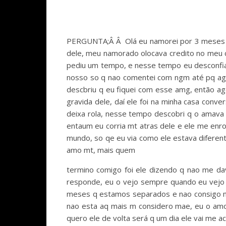
PERGUNTA;Â Â Olá eu namorei por 3 meses e a
dele, meu namorado olocava credito no meu 
pediu um tempo, e nesse tempo eu desconfi
nosso so q nao comentei com ngm até pq agen
descbriu q eu fiquei com esse amg, então ag
gravida dele, daí ele foi na minha casa con
deixa rola, nesse tempo descobri q o amava
entaum eu corria mt atras dele e ele me enro
mundo, so qe eu via como ele estava diferente
amo mt, mais quem
termino comigo foi ele dizendo q nao me dav
responde, eu o vejo sempre quando eu vejo p
meses q estamos separados e nao consigo me 
nao esta aq mais m considero mae, eu o amo
quero ele de volta será q um dia ele vai me ac