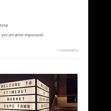
otal.
er por um amor impossivel.
1 comentário