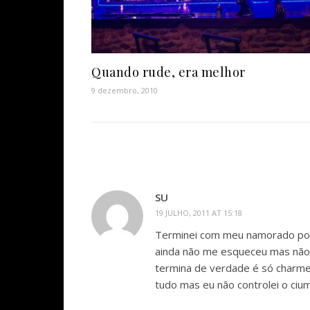
Quando rude, era melhor
9 dezembro, 2010
SU
19 JULHO, 2011 AT 15:18
Terminei com meu namorado por c
ainda não me esqueceu mas não q
termina de verdade é só charme.
tudo mas eu não controlei o cium