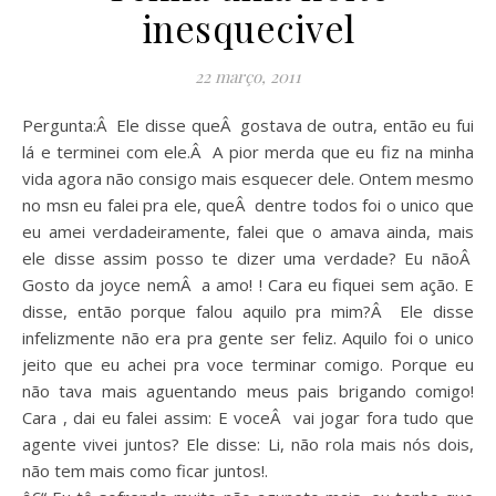
inesquecivel
22 março, 2011
Pergunta:Â Ele disse queÂ gostava de outra, então eu fui
lá e terminei com ele.Â A pior merda que eu fiz na minha
vida agora não consigo mais esquecer dele. Ontem mesmo
no msn eu falei pra ele, queÂ dentre todos foi o unico que
eu amei verdadeiramente, falei que o amava ainda, mais
ele disse assim posso te dizer uma verdade? Eu nãoÂ
Gosto da joyce nemÂ a amo! ! Cara eu fiquei sem ação. E
disse, então porque falou aquilo pra mim?Â Ele disse
infelizmente não era pra gente ser feliz. Aquilo foi o unico
jeito que eu achei pra voce terminar comigo. Porque eu
não tava mais aguentando meus pais brigando comigo!
Cara , dai eu falei assim: E voceÂ vai jogar fora tudo que
agente vivei juntos? Ele disse: Li, não rola mais nós dois,
não tem mais como ficar juntos!.