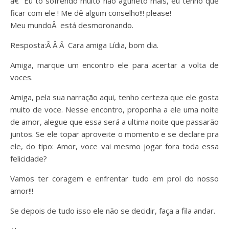
â€“ Eu tô sofrendo muito não aguneto mais, eu tenho que
ficar com ele ! Me dê algum conselho!!! please!
Meu mundoÂ está desmoronando.
Resposta:Â Â Â Cara amiga Lídia, bom dia.
Amiga, marque um encontro ele para acertar a volta de
voces.
Amiga, pela sua narração aqui, tenho certeza que ele gosta
muito de voce. Nesse encontro, proponha a ele uma noite
de amor, alegue que essa será a ultima noite que passarão
juntos. Se ele topar aproveite o momento e se declare pra
ele, do tipo: Amor, voce vai mesmo jogar fora toda essa
felicidade?
Vamos ter coragem e enfrentar tudo em prol do nosso
amor!!!
Se depois de tudo isso ele não se decidir, faça a fila andar.