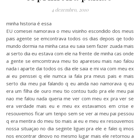
4 dezembro, 2010
minha historia é essa
EU comesei namorava o meu visinho escondido dos meus
pais agente se emcontrava todos os dias depois qe todo
mundo dormia na minha casa eu saia sem fazer zuada mais
ai serto dia eu estava com ele na frente de minha cas onde
a gente se emcomtrava meu tio apareseu mais nao falou
nada i aparte dai todos os dia ele saia e mi via com meu ex
ai eu penssei q ele numca ia fala pra meus pais e mais
serto dia meu pai falando q eu ainda nao namorava q eu
era um filha de ouro meu tio contou tudo pra ele meu pai
nao me falou nada queria me ver com meu ex pra ver se
era verdade mais eu e meu ex estavamos em crise e
resouvemos ficar um tenpo sem se ver ai meu pai pessou
q era mentira do meu tio mais ai eu e meu ex resouvemos
nossa situaçao no dia seginte liguei pra ele e falei q imos
nos encontrar dinovo no mesmo lugar mais ele retornou a