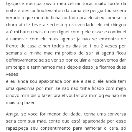
ligaçao e meu pai ouvio meu celular tocar muito tarde da
noite e desconfiou levantou da cama ele perguntou se era
verade o que meu tio tinha contado pra ele ai eu comesei a
chora ai ele teve a sertesa q era verdade ele mi chingou
até mi bateu mais eu nen liguei com q ele disse e continuei
a namorar com ele mais agente ja nao se emcontra de
frente de casa e nen todos os dias so 1 ou 2 veses per
semana ai minha mae mi proibio de sair ai agenti ficou
definitivamente se se ver so por celular ai resouvemos dar
um tenpo e terminamos mais depois disso ja ficamos duas
veses
e eu ainda sou apaixonada por ele e sei q ele ainda tem
uma quedinha por mim se nao nao tinha ficado com migo
dinovo mim dis q fazer pra el voutar pra mim pq eu nao sei
mais o q fazer
Amiga, se voce for menor de idade, tenha uma conversa
seria com sua mãe. conte que está apaixonada por esse
rapaz.peça seu consentimento para namorar o cara. só