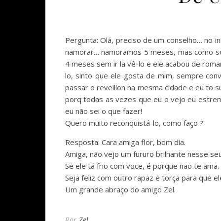
Pergunta: Olá, preciso de um conselho… no i
namorar… namoramos 5 meses, mas como somos
4 meses sem ir la vê-lo e ele acabou de ro
lo, sinto que ele gosta de mim, sempre con
passar o reveillon na mesma cidade e eu to s
porq todas as vezes que eu o vejo eu estre
eu não sei o que fazer!
Quero muito reconquistá-lo, como faço ?
Resposta: Cara amiga flor, bom dia.
Amiga, não vejo um fururo brilhante nesse seu
Se ele tá frio com voce, é porque não te ama.
Seja feliz com outro rapaz e torça para que 
Um grande abraço do amigo Zel.
Por
Zel