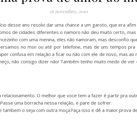
16 novembro, 2010
nício desse ano resolvi dar uma chance a um garoto, que era af
 de cidades diferentes o namoro não deu muito certo, mas sem
mancezinho com uma menina, eles não namoram, mas desconfio q
versamos no msn ou até por telefone, mas de uns tempos pra c
uper confusa em relação a ficar ou não com ele de novo, mas ao
meço, não consigo dizer não! Também tenho muito medo de ver e
 relacionamento. O melhor que voce tem a fazer é partir pra outr
 Passe uma borracha nessa relação, e pare de sofrer.
ele tambem o seja com outra moça.Faça isso e dê a maior prova 