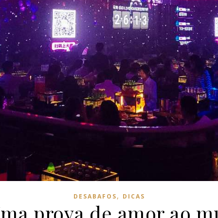
,
DESABAFOS
DICAS
ma prova de amor ao 