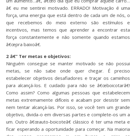
um aumento…â€, â€œo dia que eu comprar aquele carro…
â€ eu me sentirei motivado. ERRADO! Motivação é uma
força, uma energia que está dentro de cada um de nós, o
que recebemos do meio externo são estímulos e
incentivos, mas temos que aprender a encontrar esta
força constantemente e não somente quando estamos
â€œpra baixoâ€.
2 â€“ Ter metas e objetivos:
Ninguém consegue se manter motivado se não possui
metas, se não sabe onde quer chegar. É preciso
estabelecer objetivos desafiadores e traçar os caminhos
para alcançá-los. E cuidado para não se â€œboicotarâ€!
Como assim? Como algumas pessoas que estabelecem
metas extremamente difíceis e acabam por desistir sem
nem tentar alcançá-las. Por isso, se você tem um grande
objetivo, divida-o em diversas partes e complete-os um a
um. Outro â€œauto-boicoteâ€ clássico é ter uma meta e
ficar esperando a oportunidade para começar. Na maioria