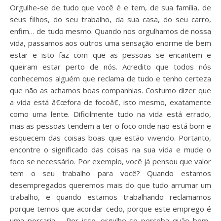
Orgulhe-se de tudo que você é e tem, de sua família, de
seus filhos, do seu trabalho, da sua casa, do seu carro,
enfim… de tudo mesmo. Quando nos orgulhamos de nossa
vida, passamos aos outros uma sensação enorme de bem
estar e isto faz com que as pessoas se encantem e
queiram estar perto de nós. Acredito que todos nós
conhecemos alguém que reclama de tudo e tenho certeza
que não as achamos boas companhias. Costumo dizer que
a vida está â€œfora de focoâ€, isto mesmo, exatamente
como uma lente. Dificilmente tudo na vida está errado,
mas as pessoas tendem a ter o foco onde não está bom e
esquecem das coisas boas que estão vivendo. Portanto,
encontre o significado das coisas na sua vida e mude o
foco se necessário. Por exemplo, você já pensou que valor
tem o seu trabalho para você? Quando estamos
desempregados queremos mais do que tudo arrumar um
trabalho, e quando estamos trabalhando reclamamos
porque temos que acordar cedo, porque este emprego é
uma porcaria,… Por isso, orgulhe-se perceba quão bem-