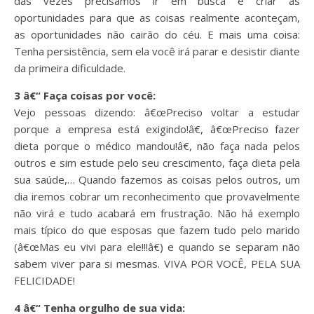
das vezes precisamos ir em busca e criar as
oportunidades para que as coisas realmente aconteçam,
as oportunidades não cairão do céu. E mais uma coisa:
Tenha persistência, sem ela você irá parar e desistir diante
da primeira dificuldade.
3 â€“ Faça coisas por você:
Vejo pessoas dizendo: â€œPreciso voltar a estudar
porque a empresa está exigindo!â€, â€œPreciso fazer
dieta porque o médico mandou!â€, não faça nada pelos
outros e sim estude pelo seu crescimento, faça dieta pela
sua saúde,… Quando fazemos as coisas pelos outros, um
dia iremos cobrar um reconhecimento que provavelmente
não virá e tudo acabará em frustração. Não há exemplo
mais típico do que esposas que fazem tudo pelo marido
(â€œMas eu vivi para ele!!!â€) e quando se separam não
sabem viver para si mesmas. VIVA POR VOCÊ, PELA SUA
FELICIDADE!
4 â€“ Tenha orgulho de sua vida: