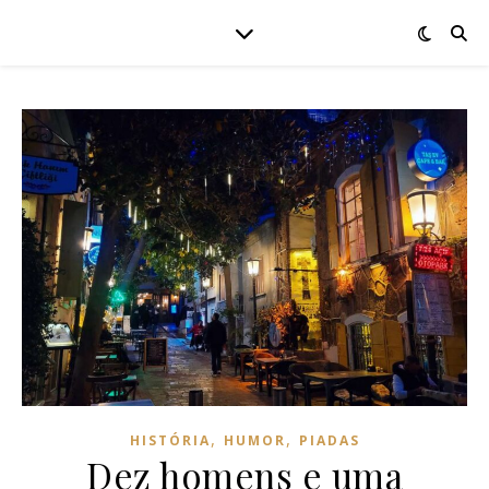
,
,
HISTÓRIA
HUMOR
PIADAS
Dez homens e uma