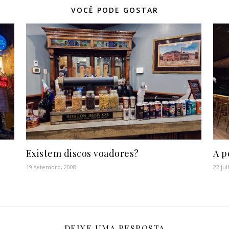
VOCÊ PODE GOSTAR
Existem discos voadores?
A p
19 setembro, 2008
22 ju
DEIXE UMA RESPOSTA