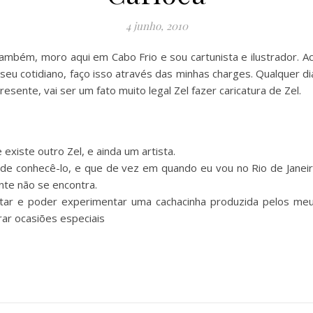
4 junho, 2010
mbém, moro aqui em Cabo Frio e sou cartunista e ilustrador. Ach
eu cotidiano, faço isso através das minhas charges. Qualquer d
sente, vai ser um fato muito legal Zel fazer caricatura de Zel.
xiste outro Zel, e ainda um artista.
 de conhecê-lo, e que de vez em quando eu vou no Rio de Janeir
te não se encontra.
itar e poder experimentar uma cachacinha produzida pelos meu
ar ocasiões especiais