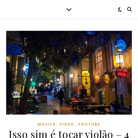
,
,
MUSICA
VIDEO
YOUTUBE
Isso sim é tocar violão – 4