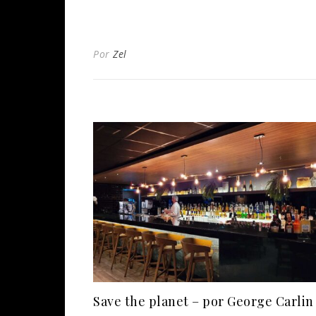
Por
Zel
Save the planet – por George Carlin