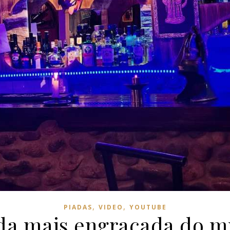
,
,
PIADAS
VIDEO
YOUTUBE
da mais engraçada do 