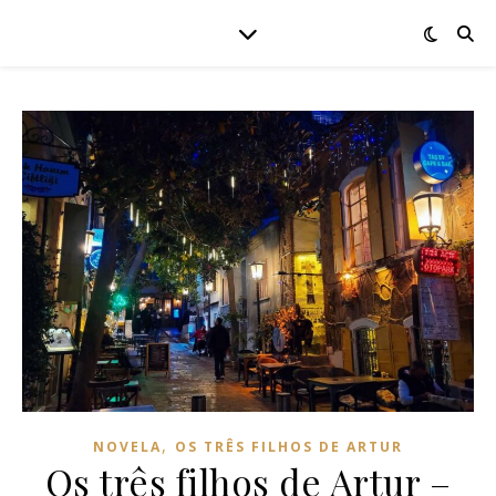
,
NOVELA
OS TRÊS FILHOS DE ARTUR
Os três filhos de Artur –