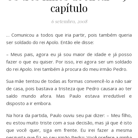
capítulo
6 setembro, 2008
… Comunicou a todos que iria partir, pois também queria
ser soldado do rei Apolo. Então ele disse:
– Meus pais, agora eu já sou maior de idade e já posso
fazer o que eu quiser. Por isso, irei agora ser um soldado
do rei Apolo. Irei também à procura do meu irmão Pedro.
Sua mãe tentou de todas as formas convencê-lo a não sair
de casa, pois bastava a tristeza que Pedro causara ao ter
saído mundo afora. Mas Paulo estava irredutível e
disposto a ir embora.
Na hora da partida, Paulo ouviu seu pai dizer: – Meu filho,
eu estou muito triste com a sua decisão, mas já que é isto
que você quer, siga em frente. Eu irei fazer a mesma
pergunta que fiz ao seu irmão Pedro: Você prefere a minha